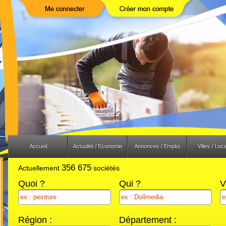
Previous
Next
Accueil
Actualité / Economie
Annonces / Emploi
Villes / Loca
356 675
Actuellement
sociétés
Quoi ?
Qui ?
V
Région :
Département :