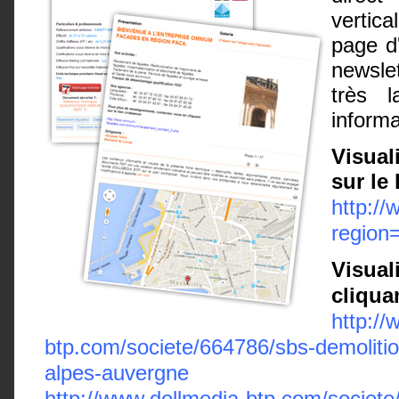
vertic
page d'
newsle
très l
informa
Visual
sur le 
http:/
region
Visual
cliqua
http://
btp.com/societe/664786/sbs-demolitio
alpes-auvergne
http://www.dollmedia-btp.com/socie