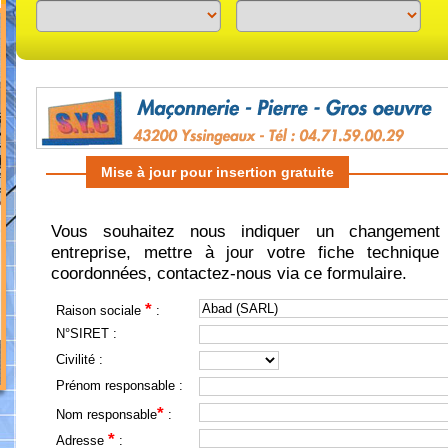
Previous
Next
Mise à jour pour insertion gratuite
Vous souhaitez nous indiquer un changement 
entreprise, mettre à jour votre fiche technique 
coordonnées, contactez-nous via ce formulaire.
*
Raison sociale
:
N°SIRET :
Civilité :
Prénom responsable :
*
Nom responsable
:
*
Adresse
: