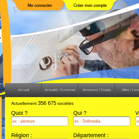
Previous
Next
Accueil
Actualité / Economie
Annonces / Emploi
Villes / Loca
356 675
Actuellement
sociétés
Quoi ?
Qui ?
V
Région :
Département :