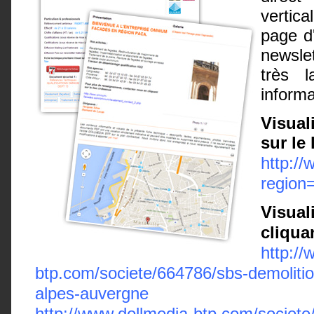
vertic
page d'
newsle
très l
informa
Visual
sur le 
http:/
region
Visual
cliqua
http://
btp.com/societe/664786/sbs-demolitio
alpes-auvergne
http://www.dollmedia-btp.com/socie