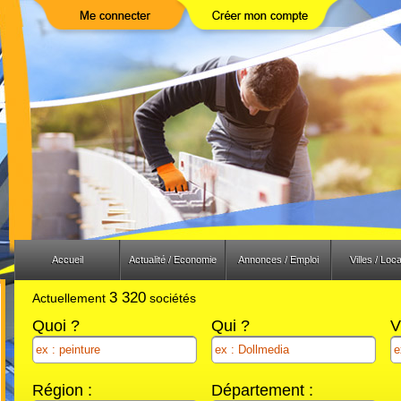
Previous
Next
Accueil
Actualité / Economie
Annonces / Emploi
Villes / Loca
3 320
Actuellement
sociétés
Quoi ?
Qui ?
V
Région :
Département :