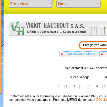
Previous
Next
Châteauneuf-sur-Isère
D
Actuellement 356 675 société
Aller à la page
s
1
2
3
4
5
6
7
Conformément à la loi Informatique et Libertés du 6 janvier 1978, vous 
des données vous concernant : Pour cela MERCI de contacter
DOLLM