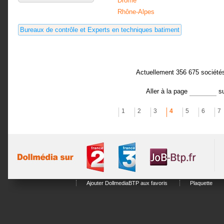
Drôme
Rhône-Alpes
Bureaux de contrôle et Experts en techniques batiment
Actuellement 356 675 société
Aller à la page
s
1
2
3
4
5
6
7
Ajouter DollmediaBTP aux favoris
Plaquette