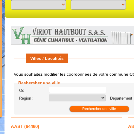
Previous
Next
Villes / Localités
Vous souhaitez modifier les coordonnées de votre commune
C
Rechercher une ville
Où :
Région :
Département 
AAST (64460)
AB