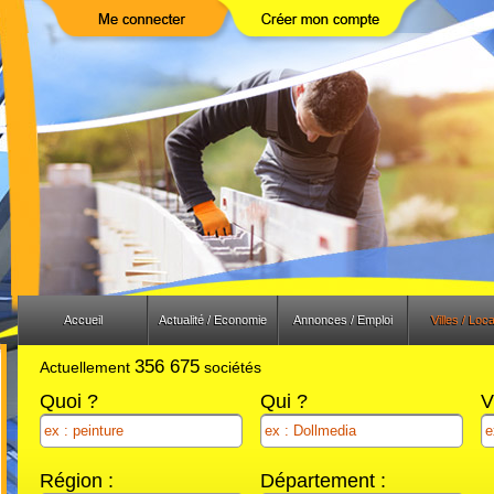
Previous
Next
Accueil
Actualité / Economie
Annonces / Emploi
Villes / Loca
356 675
Actuellement
sociétés
Quoi ?
Qui ?
V
Région :
Département :