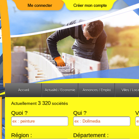
Previous
Next
Accueil
Actualité / Economie
Annonces / Emploi
Villes / Loca
3 320
Actuellement
sociétés
Quoi ?
Qui ?
V
Région :
Département :