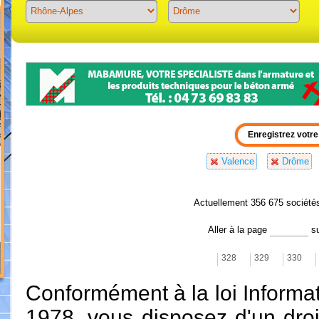
Previous
Next
Valence
Drôme
Actuellement 356 675 société
Aller à la page
s
328
329
330
Conformément à la loi Informat
1978, vous disposez d'un droit