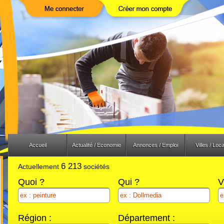
Previous
Next
Accueil
Actualité / Economie
Annonces / Emploi
Villes / Loca
6 213
Actuellement
sociétés
Quoi ?
Qui ?
V
Région :
Département :