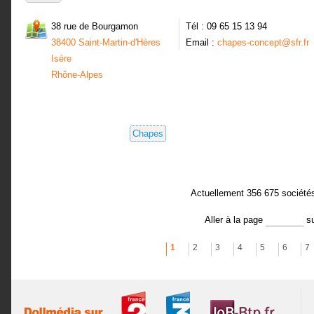
38 rue de Bourgamon
Tél : 09 65 15 13 94
38400 Saint-Martin-d'Hères
Email :
chapes-concept@sfr.fr
Isère
Rhône-Alpes
Chapes
Actuellement 356 675 société
Aller à la page
s
1
2
3
4
5
6
7