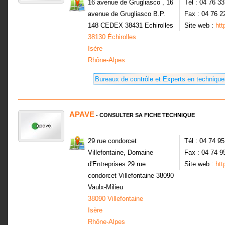
16 avenue de Grugliasco , 16
Tél : 04 76 3
avenue de Grugliasco B.P.
Fax : 04 76 2
148 CEDEX 38431 Echirolles
Site web :
ht
38130 Échirolles
Isère
Rhône-Alpes
Bureaux de contrôle et Experts en technique
APAVE
- CONSULTER SA FICHE TECHNIQUE
29 rue condorcet
Tél : 04 74 9
Villefontaine, Domaine
Fax : 04 74 9
d'Entreprises 29 rue
Site web :
ht
condorcet Villefontaine 38090
Vaulx-Milieu
38090 Villefontaine
Isère
Rhône-Alpes