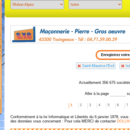
Previous
Next
Saint-Maurice-l'Exil
Is
Actuellement 356 675 société
Aller à la page
s
1
2
3
4
5
6
7
Conformément à la loi Informatique et Libertés du 6 janvier 1978, vous 
des données vous concernant : Pour cela MERCI de contacter
DOLLM