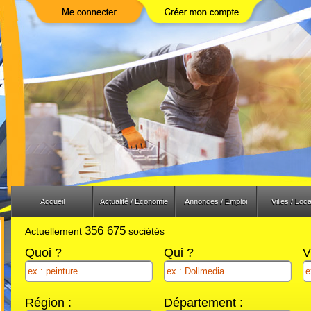
Previous
Next
Accueil
Actualité / Economie
Annonces / Emploi
Villes / Loca
356 675
Actuellement
sociétés
Quoi ?
Qui ?
V
Région :
Département :