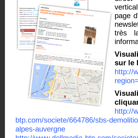
vertic
page d'
newsle
très l
informa
Visual
sur le 
http:/
region
Visual
cliqua
http://
btp.com/societe/664786/sbs-demolitio
alpes-auvergne
http://www.dollmedia-btp.com/socie