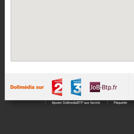
Ajouter DollmediaBTP aux favoris
Plaquette