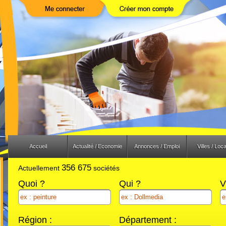
Previous
Next
Accueil
Actualité / Economie
Annonces / Emploi
Villes / Loca
356 675
Actuellement
sociétés
Quoi ?
Qui ?
V
Région :
Département :