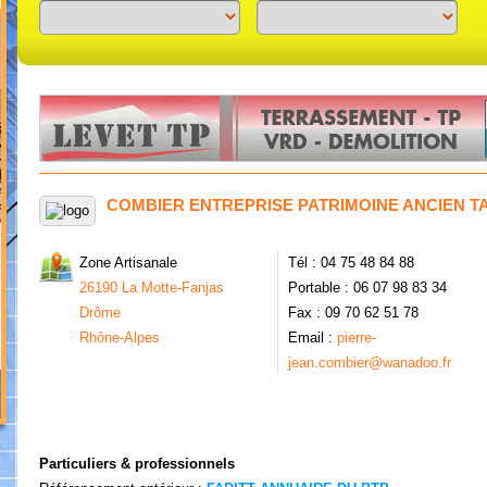
Previous
Next
COMBIER ENTREPRISE PATRIMOINE ANCIEN TA
Zone Artisanale
Tél : 04 75 48 84 88
26190 La Motte-Fanjas
Portable : 06 07 98 83 34
Drôme
Fax : 09 70 62 51 78
Rhône-Alpes
Email :
pierre-
jean.combier@wanadoo.fr
Particuliers & professionnels