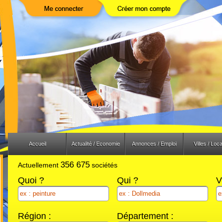
Previous
Next
Accueil
Actualité / Economie
Annonces / Emploi
Villes / Loca
356 675
Actuellement
sociétés
Quoi ?
Qui ?
V
Région :
Département :