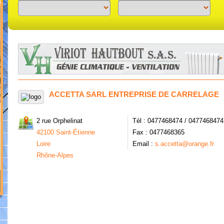
Previous
Next
ACCETTA SARL ENTREPRISE DE CARRELAGE
2 rue Orphelinat
Tél : 0477468474 / 0477468474
42100 Saint-Étienne
Fax : 0477468365
Loire
Email :
s.accetta@orange.fr
Rhône-Alpes