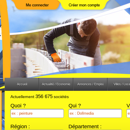
Previous
Next
Accueil
Actualité / Economie
Annonces / Emploi
Villes / Loca
356 675
Actuellement
sociétés
Quoi ?
Qui ?
V
Région :
Département :