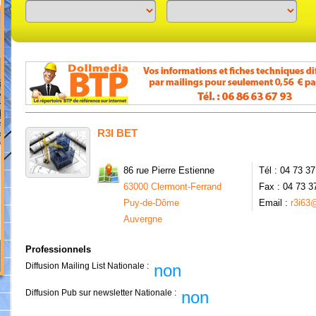
Previous
Next
R3I BET
86 rue Pierre Estienne
Tél : 04 73 3
63000 Clermont-Ferrand
Fax : 04 73 3
Puy-de-Dôme
Email :
r3i63@
Auvergne
Professionnels
Diffusion Mailing List Nationale :
non
Diffusion Pub sur newsletter Nationale :
non