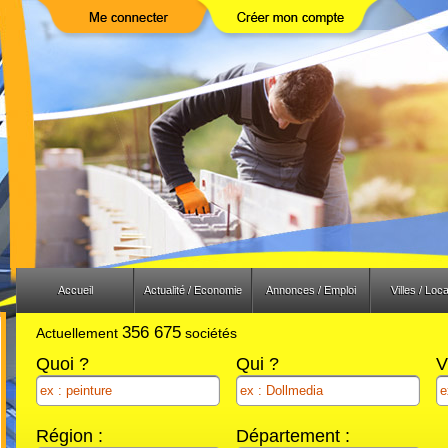
Previous
Next
Accueil
Actualité / Economie
Annonces / Emploi
Villes / Loca
356 675
Actuellement
sociétés
Quoi ?
Qui ?
V
Région :
Département :