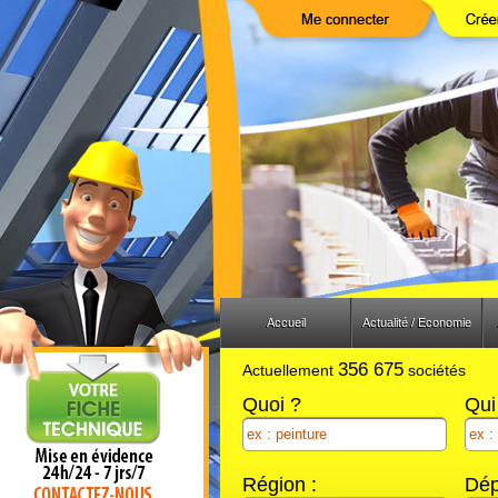
Previous
Next
Accueil
Actualité / Economie
356 675
Actuellement
sociétés
Quoi ?
Qui
Région :
Dép