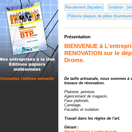
Ravalement (façades)
Isolation : (e
Plâtrerie plaques de plâtre (fourniture
Présentation
BIENVENUE à L'entrepr
RENOVATION sur le dép
Drome.
De taille artisanale, nous sommes à 
travaux de rénovation.
Platrerie, peinture,
Agencement de magasin,
Faux plafonds,
Carrelage,
Facades et isolation.
Travail dans les règles de l'art.
Gérant :
Hervé Gaspari à votre écoute.