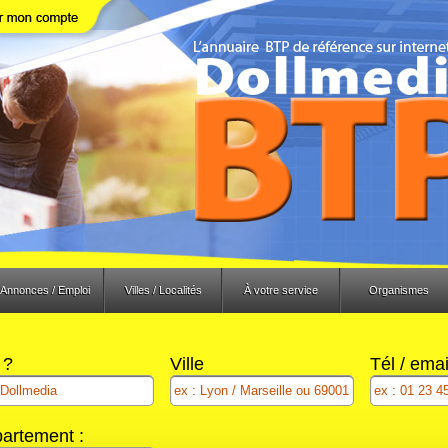
Annonces / Emploi
Villes / Localités
À votre service
Organismes
 ?
Ville
Tél / ema
artement :