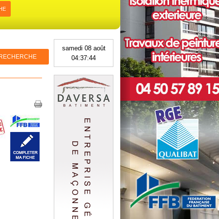
HE
samedi 08 août
 RECHERCHE
04:37:45
Previous
Next