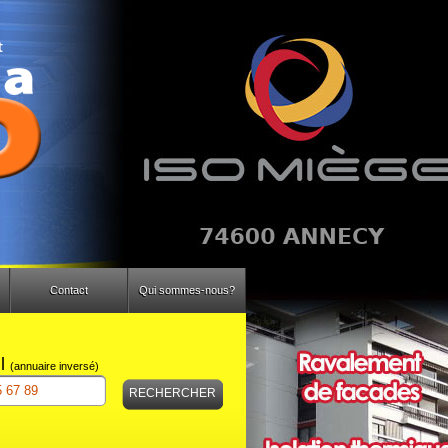
Contact
Qui sommes-nous?
il
(annuaire inversé)