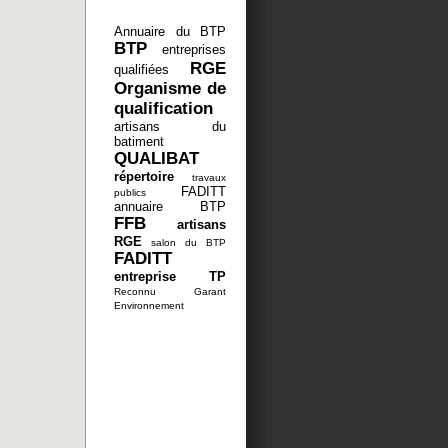
Annuaire du BTP
BTP
entreprises
RGE
qualifiées
Organisme de
qualification
artisans du
batiment
QUALIBAT
répertoire
travaux
FADITT
publics
annuaire BTP
FFB
artisans
RGE
salon du BTP
FADITT
entreprise TP
Reconnu Garant
Environnement