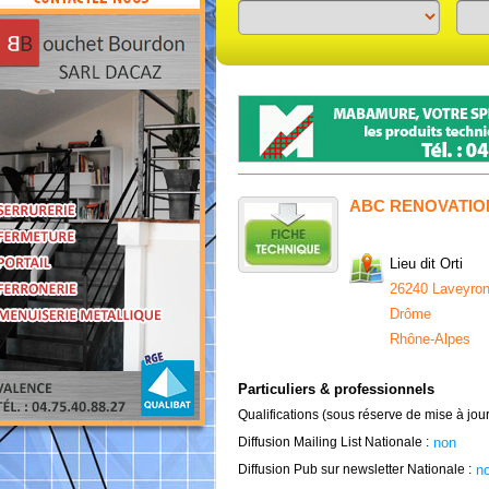
Previous
Next
ABC RENOVATIO
Lieu dit Orti
26240 Laveyro
Drôme
Rhône-Alpes
Particuliers & professionnels
Qualifications (sous réserve de mise à jour
Diffusion Mailing List Nationale :
non
Diffusion Pub sur newsletter Nationale :
n