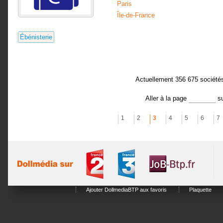
Paris
Île-de-France
Ébénisterie
Actuellement 356 675 société
Aller à la page
s
1
2
3
4
5
6
7
Ajouter DollmediaBTP aux favoris
Plaquette