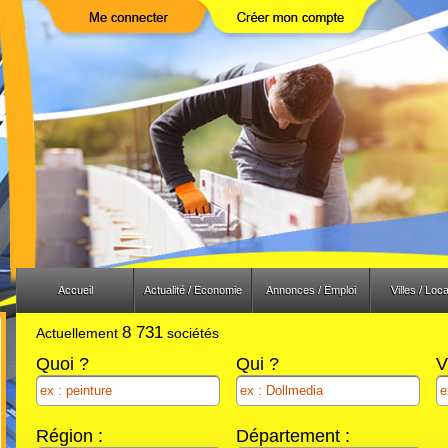
Previous
Next
Accueil
Actualité / Economie
Annonces / Emploi
Villes / Loca
8 731
Actuellement
sociétés
Quoi ?
Qui ?
V
Région :
Département :