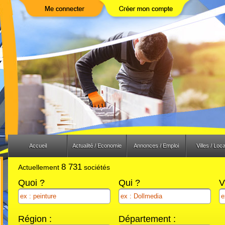
Previous
Next
Accueil
Actualité / Economie
Annonces / Emploi
Villes / Loca
8 731
Actuellement
sociétés
Quoi ?
Qui ?
V
Région :
Département :