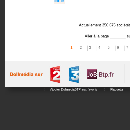
corde
Actuellement 356 675 société
Aller à la page
s
1
2
3
4
5
6
7
Ajouter DollmediaBTP aux favoris
Plaquette