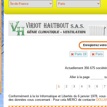
Previous
Next
Paris 19
Paris
Actuellement 356 675 société
Aller à la page
s
1
2
3
4
5
6
7
Conformément à la loi Informatique et Libertés du 6 janvier 1978, vous 
des données vous concernant : Pour cela MERCI de contacter
DOLLM