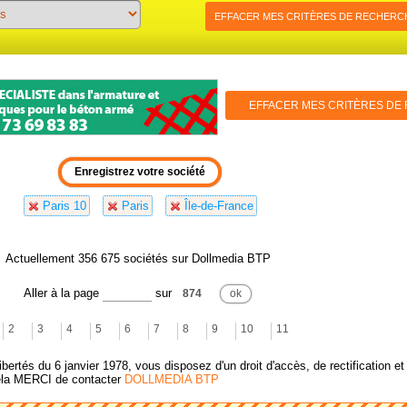
EFFACER MES CRITÈRES DE RECHERC
EFFACER MES CRITÈRES DE
Paris 10
Paris
Île-de-France
Actuellement 356 675 sociétés sur Dollmedia BTP
Aller à la page
sur
874
2
3
4
5
6
7
8
9
10
11
bertés du 6 janvier 1978, vous disposez d'un droit d'accès, de rectification e
ela MERCI de contacter
DOLLMEDIA BTP