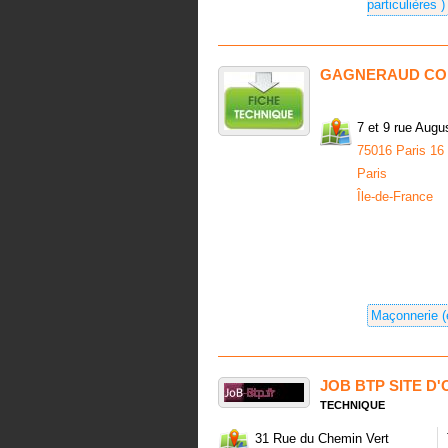
particulières )
GAGNERAUD CO
7 et 9 rue Aug
75016 Paris 16
Paris
Île-de-France
Maçonnerie (
JOB BTP SITE D
TECHNIQUE
31 Rue du Chemin Vert