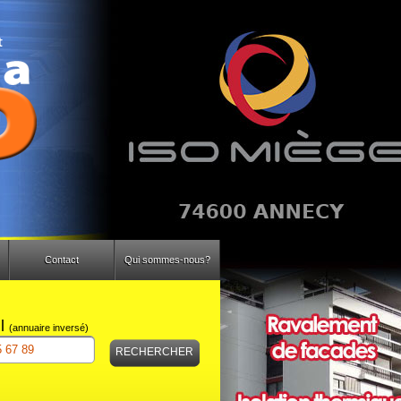
Contact
Qui sommes-nous?
il
(annuaire inversé)