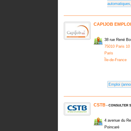
automatiques,
CAPIJOB EMPLO
38 rue René Bo
75010 Paris 10
Paris
Île-de-France
Emploi (annon
CSTB
- CONSULTER S
4 avenue du Re
Poincaré