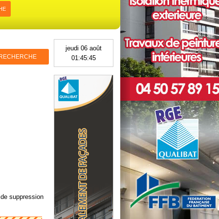
HE
jeudi 06 août
 RECHERCHE
01:45:47
Previous
Next
t de suppression