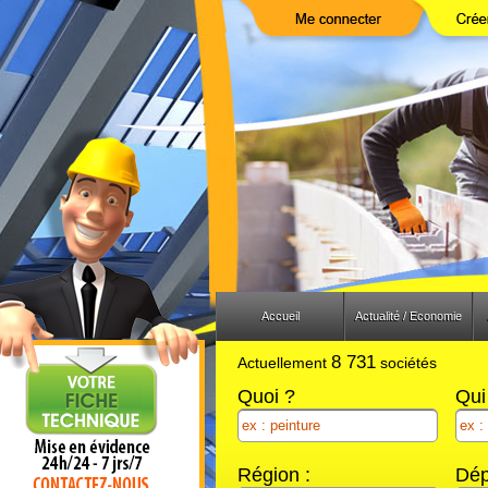
Previous
Next
Accueil
Actualité / Economie
8 731
Actuellement
sociétés
Quoi ?
Qui
Région :
Dép