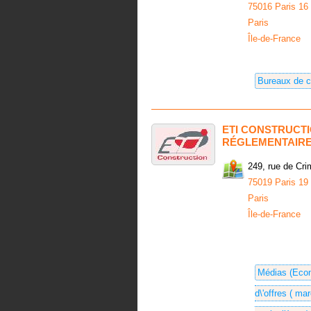
75016 Paris 16
Paris
Île-de-France
Bureaux de c
ETI CONSTRUCTI
RÉGLEMENTAIRE
249, rue de Cr
75019 Paris 19
Paris
Île-de-France
Médias (Econo
d\'offres ( m