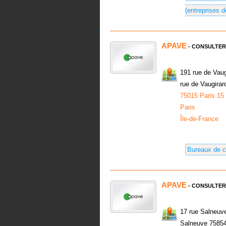
(entreprises d
APAVE
- CONSULTER
191 rue de Vaug
rue de Vaugirar
75015 Paris 15
Paris
Île-de-France
Bureaux de c
APAVE
- CONSULTER
17 rue Salneuve
Salneuve 75854