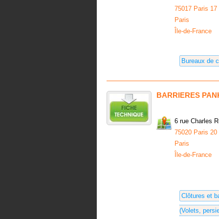
75017 Paris 17
Paris
Île-de-France
Bureaux de c
BARRIERES PANK
6 rue Charles R
75020 Paris 20
Paris
Île-de-France
Clôtures et b
(Volets, persi