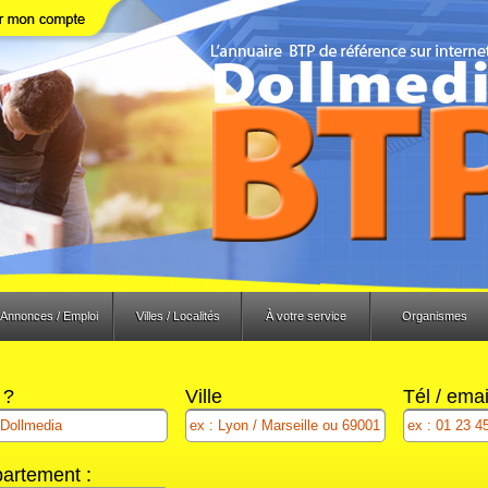
Annonces / Emploi
Villes / Localités
À votre service
Organismes
 ?
Ville
Tél / ema
artement :