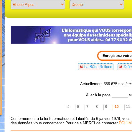
Previous
Next
La Bâtie-Rolland
Drô
Actuellement 356 675 société
Aller à la page
s
5
6
7
8
9
10
11
Conformément à la loi Informatique et Libertés du 6 janvier 1978, vous 
des données vous concernant : Pour cela MERCI de contacter
DOLLM