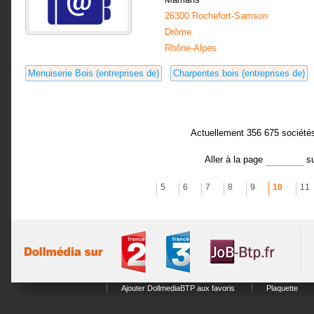
26300 Rochefort-Samson
Drôme
Rhône-Alpes
Menuiserie Bois (entreprises de)
Charpentes bois (entreprises de)
Actuellement 356 675 société
Aller à la page
s
5
6
7
8
9
10
11
Ajouter DollmediaBTP aux favoris
Plaquette