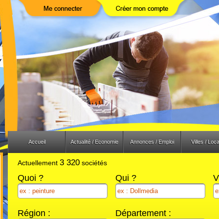
Previous
Next
Accueil
Actualité / Economie
Annonces / Emploi
Villes / Loca
3 320
Actuellement
sociétés
Quoi ?
Qui ?
V
Région :
Département :