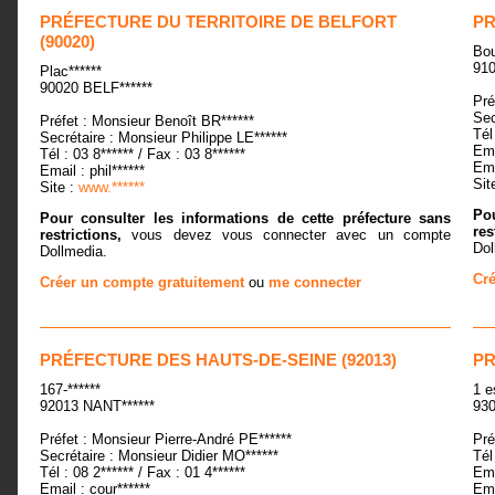
PRÉFECTURE DU TERRITOIRE DE BELFORT
PR
(90020)
Bou
910
Plac******
90020 BELF******
Pré
Sec
Préfet : Monsieur Benoît BR******
Tél
Secrétaire : Monsieur Philippe LE******
Ema
Tél : 03 8****** / Fax : 03 8******
Ema
Email : phil******
Sit
Site :
www.******
Pou
Pour consulter les informations de cette préfecture sans
res
restrictions,
vous devez vous connecter avec un compte
Dol
Dollmedia.
Cré
Créer un compte gratuitement
ou
me connecter
PRÉFECTURE DES HAUTS-DE-SEINE (92013)
PR
167-******
1 e
92013 NANT******
930
Préfet : Monsieur Pierre-André PE******
Pré
Secrétaire : Monsieur Didier MO******
Tél
Tél : 08 2****** / Fax : 01 4******
Ema
Email : cour******
Ema