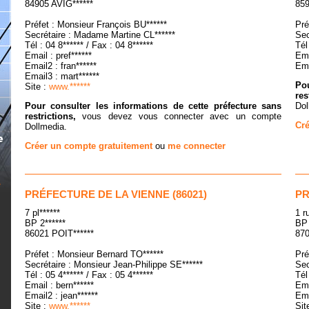
84905 AVIG******
859
Préfet : Monsieur François BU******
Pré
Secrétaire : Madame Martine CL******
Sec
Tél : 04 8****** / Fax : 04 8******
Tél
Email : pref******
Ema
Email2 : fran******
Ema
Email3 : mart******
Pou
Site :
www.******
res
Pour consulter les informations de cette préfecture sans
Dol
restrictions,
vous devez vous connecter avec un compte
Cré
Dollmedia.
Créer un compte gratuitement
ou
me connecter
PRÉFECTURE DE LA VIENNE (86021)
PR
7 pl******
1 r
BP 2******
BP 
86021 POIT******
870
Préfet : Monsieur Bernard TO******
Pré
Secrétaire : Monsieur Jean-Philippe SE******
Sec
Tél : 05 4****** / Fax : 05 4******
Tél
Email : bern******
Ema
Email2 : jean******
Ema
Site :
www.******
Sit