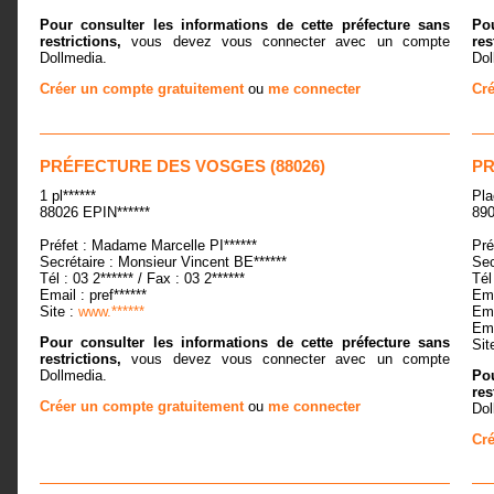
Pour consulter les informations de cette préfecture sans
Pou
restrictions,
vous devez vous connecter avec un compte
res
Dollmedia.
Dol
Créer un compte gratuitement
ou
me connecter
Cré
PRÉFECTURE DES VOSGES (88026)
PR
1 pl******
Pla
88026 EPIN******
890
Préfet : Madame Marcelle PI******
Pré
Secrétaire : Monsieur Vincent BE******
Sec
Tél : 03 2****** / Fax : 03 2******
Tél
Email : pref******
Ema
Site :
www.******
Ema
Ema
Pour consulter les informations de cette préfecture sans
Sit
restrictions,
vous devez vous connecter avec un compte
Dollmedia.
Pou
res
Créer un compte gratuitement
ou
me connecter
Dol
Cré