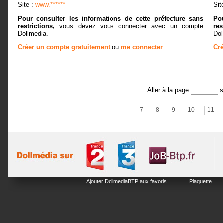
Site :
www.******
Sit
Pour consulter les informations de cette préfecture sans
Pou
restrictions,
vous devez vous connecter avec un compte
res
Dollmedia.
Dol
Créer un compte gratuitement
ou
me connecter
Cré
Aller à la page
7
8
9
10
11
Ajouter DollmediaBTP aux favoris
Plaquette