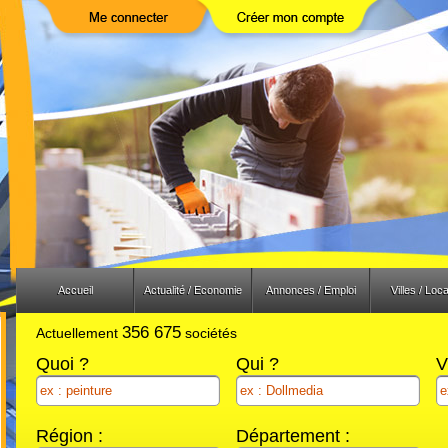
Previous
Next
Accueil
Actualité / Economie
Annonces / Emploi
Villes / Loca
356 675
Actuellement
sociétés
Quoi ?
Qui ?
V
Région :
Département :