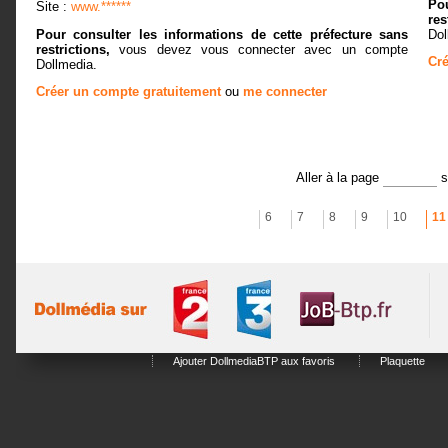
Pou
Site :
www.******
res
Pour consulter les informations de cette préfecture sans
Dol
restrictions,
vous devez vous connecter avec un compte
Cré
Dollmedia.
Créer un compte gratuitement
ou
me connecter
Aller à la page
6
7
8
9
10
11
Ajouter DollmediaBTP aux favoris
Plaquette