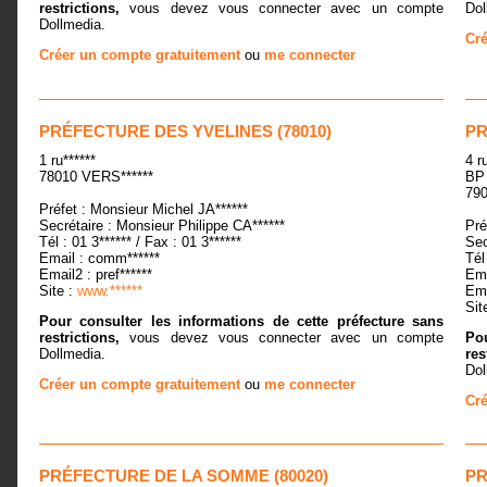
restrictions,
vous devez vous connecter avec un compte
Dol
Dollmedia.
Cré
Créer un compte gratuitement
ou
me connecter
PRÉFECTURE DES YVELINES (78010)
PR
1 ru******
4 r
78010 VERS******
BP 
790
Préfet : Monsieur Michel JA******
Secrétaire : Monsieur Philippe CA******
Pré
Tél : 01 3****** / Fax : 01 3******
Sec
Email : comm******
Tél
Email2 : pref******
Ema
Site :
www.******
Ema
Sit
Pour consulter les informations de cette préfecture sans
restrictions,
vous devez vous connecter avec un compte
Pou
Dollmedia.
res
Dol
Créer un compte gratuitement
ou
me connecter
Cré
PRÉFECTURE DE LA SOMME (80020)
PR