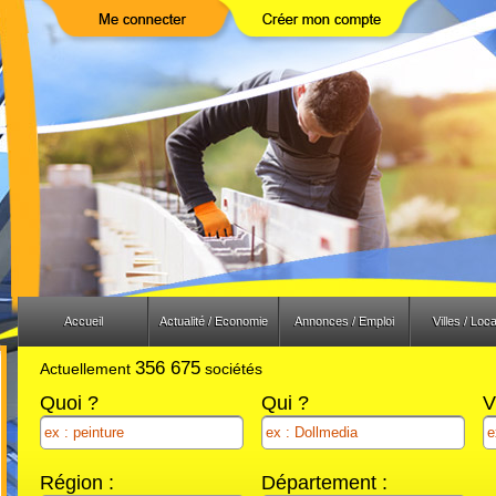
Previous
Next
Accueil
Actualité / Economie
Annonces / Emploi
Villes / Loca
356 675
Actuellement
sociétés
Quoi ?
Qui ?
V
Région :
Département :