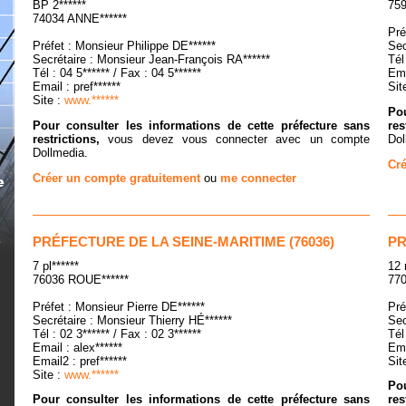
BP 2******
759
74034 ANNE******
Pré
Préfet : Monsieur Philippe DE******
Sec
Secrétaire : Monsieur Jean-François RA******
Tél
Tél : 04 5****** / Fax : 04 5******
Ema
Email : pref******
Sit
Site :
www.******
Pou
Pour consulter les informations de cette préfecture sans
res
restrictions,
vous devez vous connecter avec un compte
Dol
Dollmedia.
Cré
Créer un compte gratuitement
ou
me connecter
PRÉFECTURE DE LA SEINE-MARITIME (76036)
PR
7 pl******
12 
76036 ROUE******
770
Préfet : Monsieur Pierre DE******
Pré
Secrétaire : Monsieur Thierry HÉ******
Sec
Tél : 02 3****** / Fax : 02 3******
Tél
Email : alex******
Ema
Email2 : pref******
Sit
Site :
www.******
Pou
Pour consulter les informations de cette préfecture sans
res