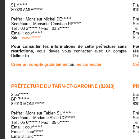
51 r******
Pla
80020 AMIE******
810
Préfet : Monsieur Michel DE******
Pré
Secrétaire : Monsieur Christian RI******
Sec
Tél : 03 2****** / Fax : 03 2******
Tél
Email : cour******
Ema
Site :
www.******
Sit
Pour consulter les informations de cette préfecture sans
Pou
restrictions,
vous devez vous connecter avec un compte
res
Dollmedia.
Dol
Créer un compte gratuitement
ou
me connecter
Cré
PRÉFECTURE DU TARN-ET-GARONNE (82013)
PR
2 bo******
Bou
BP 7******
BP 
82013 MONT******
830
Préfet : Monsieur Fabien SU******
Pré
Secrétaire : Madame Alice CO******
Sec
Tél : 05 6****** / Fax : 05 6******
Tél
Email : cour******
Ema
Email2 : fabi******
Sit
Email3 : alic******