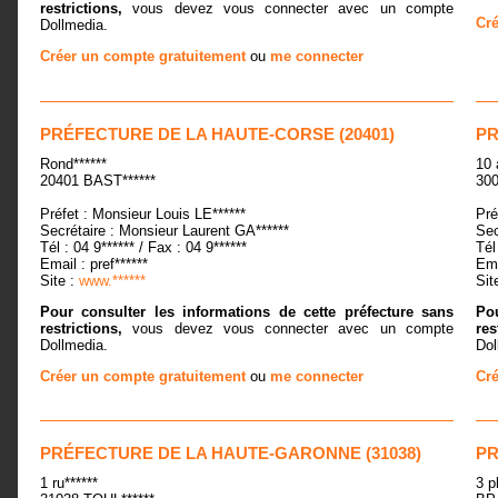
restrictions,
vous devez vous connecter avec un compte
Cré
Dollmedia.
Créer un compte gratuitement
ou
me connecter
PRÉFECTURE DE LA HAUTE-CORSE (20401)
PR
Rond******
10 
20401 BAST******
300
Préfet : Monsieur Louis LE******
Pré
Secrétaire : Monsieur Laurent GA******
Sec
Tél : 04 9****** / Fax : 04 9******
Tél
Email : pref******
Ema
Site :
www.******
Sit
Pour consulter les informations de cette préfecture sans
Pou
restrictions,
vous devez vous connecter avec un compte
res
Dollmedia.
Dol
Créer un compte gratuitement
ou
me connecter
Cré
PRÉFECTURE DE LA HAUTE-GARONNE (31038)
PR
1 ru******
3 p