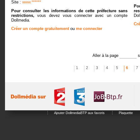
Site :
www.******
Pou
Pour consulter les informations de cette préfecture sans
res
restrictions,
vous devez vous connecter avec un compte
Dol
Dollmedia.
Cré
Créer un compte gratuitement
ou
me connecter
Aller à la page
1
2
3
4
5
6
7
Ajouter DollmediaBTP aux favoris
Plaquette