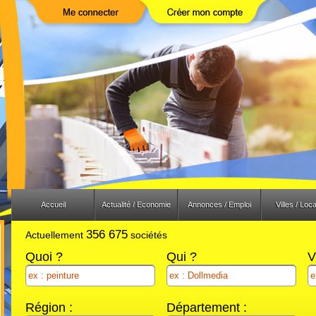
Previous
Next
Accueil
Actualité / Economie
Annonces / Emploi
Villes / Loca
356 675
Actuellement
sociétés
Quoi ?
Qui ?
V
Région :
Département :