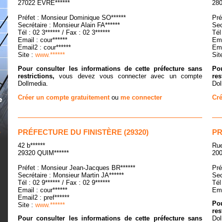
27022 EVRE******
280
Préfet : Monsieur Dominique SO******
Pré
Secrétaire : Monsieur Alain FA******
Sec
Tél : 02 3****** / Fax : 02 3******
Tél
Email : cour******
Ema
Email2 : cour******
Ema
Site :
www.******
Sit
Pour consulter les informations de cette préfecture sans
Pou
restrictions,
vous devez vous connecter avec un compte
res
Dollmedia.
Dol
Créer un compte gratuitement
ou
me connecter
Cré
PRÉFECTURE DU FINISTÈRE (29320)
PR
42 b******
Rue
29320 QUIM******
200
Préfet : Monsieur Jean-Jacques BR******
Pré
Secrétaire : Monsieur Martin JA******
Sec
Tél : 02 9****** / Fax : 02 9******
Tél
Email : cour******
Ema
Email2 : pref******
Pou
Site :
www.******
res
Pour consulter les informations de cette préfecture sans
Dol